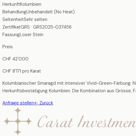
Herkunft
Kolumbien
Behandlung
Unbehandelt (No Heat)
Seltenheit
Sehr selten
Zertifikat
GRS · GRS2025-037456
Fassung
Loser Stein
Preis
CHF
42'000
CHF
8'171
pro Karat
Kolumbianischer Smaragd mit intensiver Vivid-Green-Färbung. Nat
Herkunftsbestätigung Kolumbien. Die Kombination aus Grösse, F
Anfrage stellen
←
Zurück