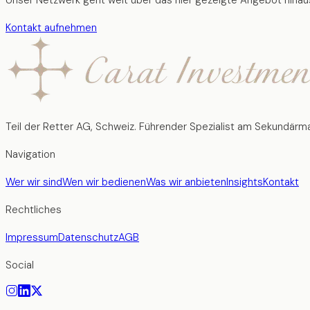
Unser Netzwerk geht weit über das hier gezeigte Angebot hinaus
Kontakt aufnehmen
Teil der Retter AG, Schweiz. Führender Spezialist am Sekundärma
Navigation
Wer wir sind
Wen wir bedienen
Was wir anbieten
Insights
Kontakt
Rechtliches
Impressum
Datenschutz
AGB
Social